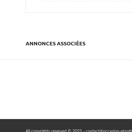
ANNONCES ASSOCIÉES
All copyrights reserved © 2025 - contact@occasion-airsoft