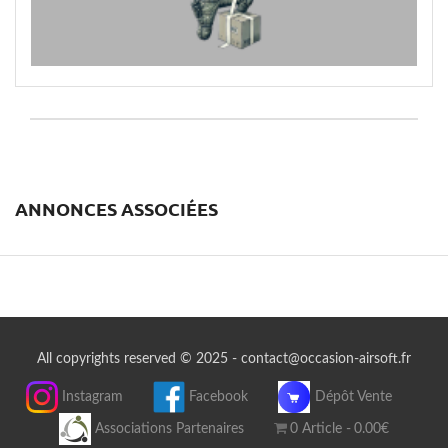
ANNONCES ASSOCIÉES
All copyrights reserved © 2025 - contact@occasion-airsoft.fr
Instagram
Facebook
Dépôt Vente
Associations Partenaires
0 Article
0.00€